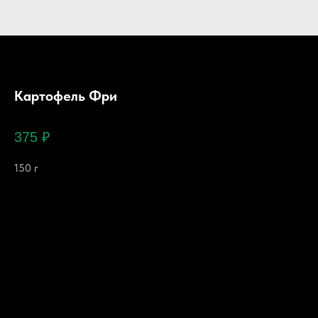
Картофель Фри
375
₽
150 г