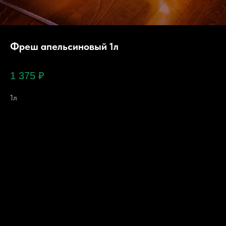
Фреш апельсиновый 1л
1 375
₽
1л