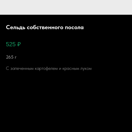
Сельдь собственного посола
525
₽
265 г
С запеченным картофелем и красным луком